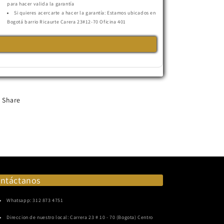
para hacer valida la garantía
Si quieres acercarte a hacer la garantía: Estamos ubicados en
Bogotá barrio Ricaurte Carera 23#12-70 Oficina 401
Share
ntáctanos
Whatsapp: 312 873 4751
Direccion de nuestro local: Carrera 23 # 10 - 70 (Bogota) Centro