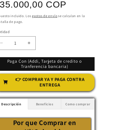
ecio
35.000,00 COP
bitual
uesto incluido. Los
gastos de envío
se calculan en la
talla de pago.
ntidad
Reducir
Aumentar
cantidad
cantidad
para
para
Paga Con (Addi, Tarjeta de credito o
Picador
Picador
Tranferencia bancaria)
manual
manual
de
de
👉 COMPRAR YA Y PAGA CONTRA
ajos
ajos
ENTREGA
Descripción
Beneficios
Como comprar
Por que Comprar en