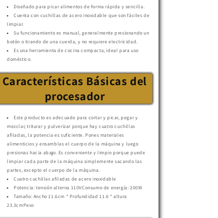
Diseñado para picar alimentos de forma rápida y sencilla.
Cuenta con cuchillas de acero inoxidable que son fáciles de
limpiar.
Su funcionamiento es manual, generalmente presionando un
botón o tirando de una cuerda, y no requiere electricidad.
Es una herramienta de cocina compacta, ideal para uso
doméstico.
Características Básicas del
procesador
Este producto es adecuado para cortar y picar, pegar y
mezclar, triturar y pulverizar porque hay cuatro cuchillas
afiladas, la potencia es suficiente. Pones materiales
alimenticios y ensamblas el cuerpo de la máquina y luego
presionas hacia abajo. Es conveniente y limpio porque puede
limpiar cada parte de la máquina simplemente sacando las
partes, excepto el cuerpo de la máquina.
Cuatro cuchillas afiladas de acero inoxidable
Potencia: tensión alterna 110VConsumo
de energía: 200W
Tamaño
: Ancho 11.6cm * Profundidad 11.6 * altura
23.3cmPeso