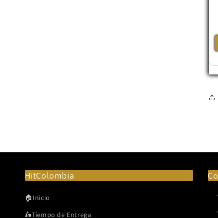
HitColombia
Co
🏠Inicio
🛵Tiempo de Entrega